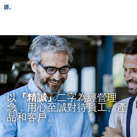
證。
以
『精誠』
二字為經營理
念，用心至誠對待員工、產
品和客戶。