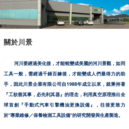
關於川景
河川要經過美化後，才能蛻變成美麗的河川景觀，如同
工具一般，需經過千錘百鍊後，才能變成人們最得力的助
手，因此川景企業有限公司自
1988
年成立以來，就秉持著
『工欲善其事，必先利其器』的理念，利用真空原理推出全
球首創『手動式汽車引擎機油更換設備』，往後更致力
於“專業維修／保養檢測工具設備“的研究開發與生產製造。